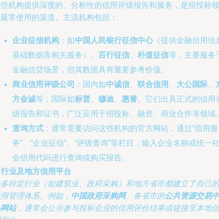
这些机构提供深度的、分析性的信用评级报告和服务，是招投标
域最常使用的渠道。主流机构包括：
企业征信机构
：如
中国人民银行征信中心
（提供金融信用信
基础数据库相关服务）、
百行征信
、
朴道征信
等，主要服务
金融信贷场景，但其数据具有重要参考价值。
商业信用评级公司
：国内如
中诚信
、
联合信用
、
大公国际
、
方金诚
等；国际如
标普
、
穆迪
、
惠誉
。它们出具正式的信用
级报告和证书，广泛应用于招投标、融资、商业合作等领域
查询方式
：通常需要访问这些机构的官方网站，通过“信用服
务”、“企业征信”、“评级查询”等栏目，输入企业名称或统一
会信用代码进行查询或购买报告。
. 行业及地方信用平台
许多特定行业（如建筑业、政府采购）和地方省市都建立了自己
信用管理体系。例如，
中国政府采购网
、各省市的
公共资源交易
心网站
，通常会公示参与投标企业的信用评价结果或链接至本地