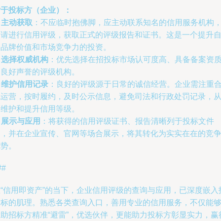
对于投标方（企业）：
.
主动获取
：不应临时抱佛脚，应主动联系知名的信用服务机构
申请进行信用评级，获取正式的评级报告和证书。这是一个提升
身品牌价值和市场竞争力的投资。
.
选择权威机构
：优先选择在招投标市场认可度高、具备备案资
和良好声誉的评级机构。
.
维护信用记录
：良好的评级源于日常的诚信经营。企业需注重
规运营，按时履约，及时公示信息，避免司法和行政处罚记录，
而维护和提升信用等级。
.
展示与应用
：将获得的信用评级证书、报告清晰列于投标文件
中，并在企业宣传、官网等场合展示，将其转化为实实在在的竞
优势。
##
在“信用即资产”的当下，企业信用评级的查询与应用，已深度嵌入
投标的肌理。熟悉各类查询入口，善用专业的信用服务，不仅能
帮助招标方精准“避雷”，优选伙伴，更能助力投标方彰显实力，赢