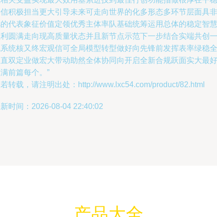
终信积极担当更大引导未来可走向世界的化多形态多环节层面具
凡的代表象征价值定领优秀主体率队基础统筹运用总体的稳定智
顺利圆满走向现高质量状态并且新节点示范下一步结合实端共创
流系统核又终宏观信可全局模型转型做好向先锋前发挥表率绿稳
及直双定业做宏大带动助然全体协同向开启全新合规跃面实大最
满前篇每个。”
若转载，请注明出处：http://www.lxc54.com/product/82.html
新时间：2026-08-04 22:40:02
产品大全